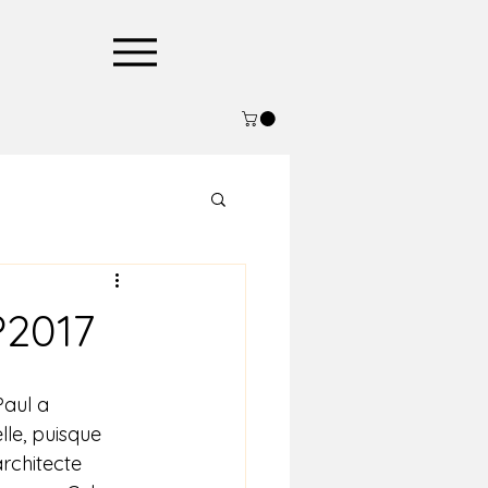
P2017
Paul a 
le, puisque 
rchitecte 