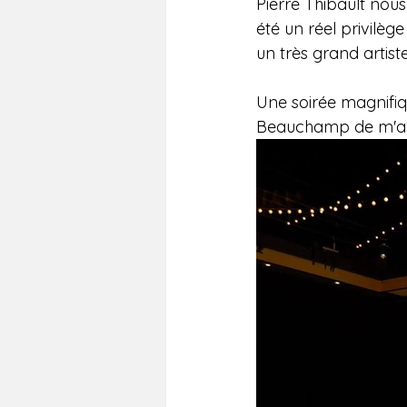
Pierre Thibault nou
été un réel privilè
un très grand artist
Une soirée magnifiq
Beauchamp de m'avoi