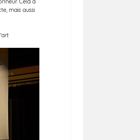
onneur. Cela a 
te, mais aussi 
art 